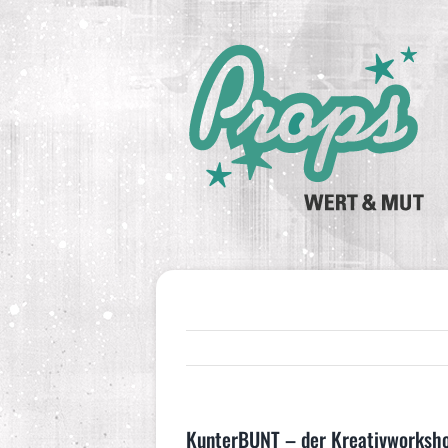
Zum
Inhalt
springen
KunterBUNT – der Kreativworksh