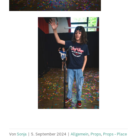
Von
Sonja
|
5. September 2024
|
Allgemein
,
Props
,
Props - Place