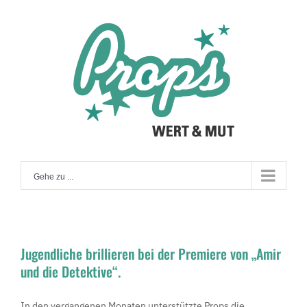
Zum
Inhalt
springen
Gehe zu ...
Jugendliche brillieren bei der Premiere von „Amir
und die Detektive“.
In den vergangenen Monaten unterstützte Props die